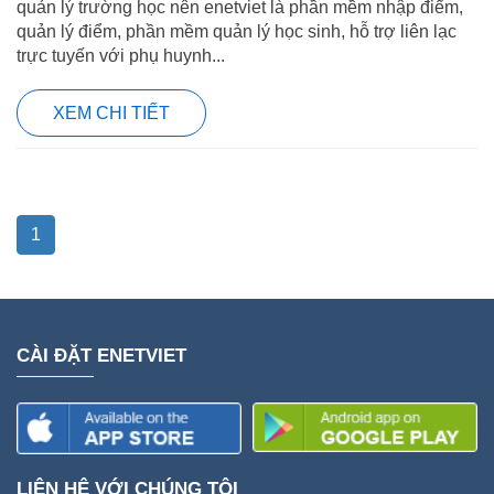
quản lý trường học nên enetviet là phần mềm nhập điểm,
quản lý điểm, phần mềm quản lý học sinh, hỗ trợ liên lạc
trực tuyến với phụ huynh...
XEM CHI TIẾT
1
CÀI ĐẶT ENETVIET
LIÊN HỆ VỚI CHÚNG TÔI