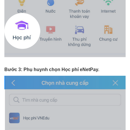
Bước 3: Phụ huynh chọn Học phí eNetPay.