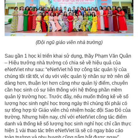
(Đội ngũ giáo viên nhà trường)
Sau gần 1 học kì triển khai sử dụng, thầy Phạm Văn Quân
– Hiệu trưởng nhà trường có chia sẻ về hiệu quả của
eNetViet như sau: “eNetViet hỗ trợ công tác quản lý của
chúng tôi rất tốt, ví dụ với việc quản lý nhân sự trở nên dễ
dàng hơn, thuận lợi hơn cũng như quản lý điểm, chuyên
cần học sinh có sự liên thông với hệ thống phần mềm
quản lý trường học. Trước đây, nếu muốn thống kê về số
lượng học sinh nghỉ học trong ngày thì chúng tôi phải có
sự tổng hợp từ Giáo viên chủ nhiệm hoặc đội Sao Đỏ của
trường. Nhưng hiện nay, chỉ với eNetViet công tác điểm
danh và thống kê số lượng học sinh nghỉ học chỉ cần thực
hiện 1 vài thao tác trên eNetViet là sẽ có ngay báo cáo
toàn trường và phụ huynh cũng nắm bắt được ngay”.