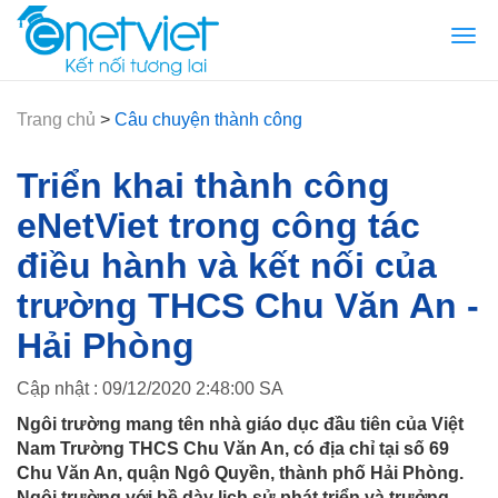
Togg
navi
Trang chủ
>
Câu chuyện thành công
Triển khai thành công
eNetViet trong công tác
điều hành và kết nối của
trường THCS Chu Văn An -
Hải Phòng
Cập nhật : 09/12/2020 2:48:00 SA
Ngôi trường mang tên nhà giáo dục đầu tiên của Việt
Nam Trường THCS Chu Văn An, có địa chỉ tại số 69
Chu Văn An, quận Ngô Quyền, thành phố Hải Phòng.
Ngôi trường với bề dày lịch sử phát triển và trưởng