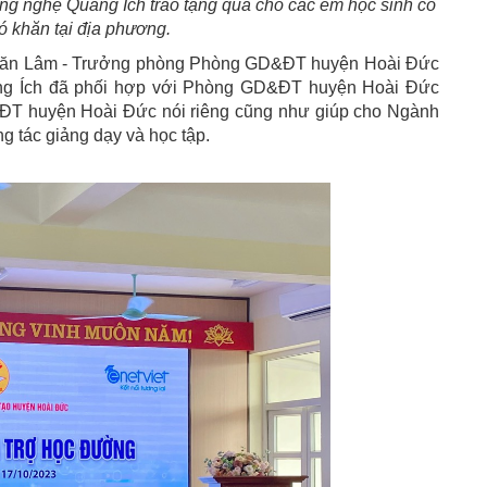
 nghệ Quảng Ích trao tặng quà cho các em học sinh có
 khăn tại địa phương.
ng Văn Lâm - Trưởng phòng Phòng GD&ĐT huyện Hoài Đức
uảng Ích đã phối hợp với Phòng GD&ĐT huyện Hoài Đức
&ĐT huyện Hoài Đức nói riêng cũng như giúp cho Ngành
g tác giảng dạy và học tập.