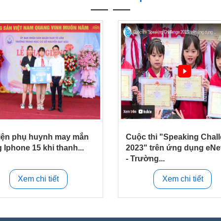
iện phụ huynh may mắn
Cuộc thi "Speaking Chal
 Iphone 15 khi thanh...
2023" trên ứng dụng eNe
- Trường...
Xem chi tiết
Xem chi tiết