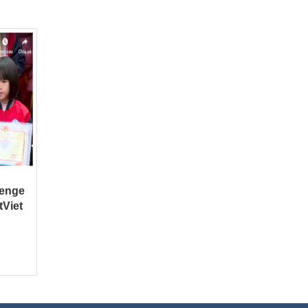
lenge
tViet