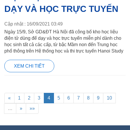
DẠY VÀ HỌC TRỰC TUYẾN
Cập nhật : 16/09/2021 03:49
Ngày 15/9, Sở GD&ĐT Hà Nội đã công bố kho học liệu
điện tử dùng để dạy và học trực tuyến miễn phí dành cho
học sinh tất cả các cấp, từ bậc Mầm non đến Trung học
phổ thông trên Hệ thống học và thi trực tuyến Hanoi Study
XEM CHI TIẾT
«
1
2
3
4
5
6
7
8
9
10
…
»
»»