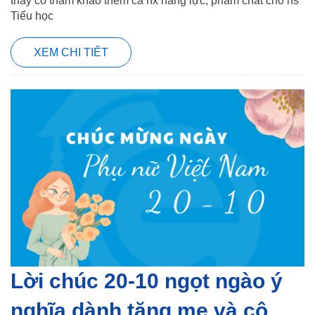
thầy cô tham khảo thêm cả nx năng lực, phẩm chất cho hs
Tiểu học
XEM CHI TIẾT
Lời chúc 20-10 ngọt ngào ý
nghĩa dành tặng mẹ và cô