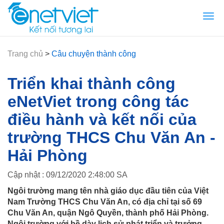
Togg
navi
Trang chủ
>
Câu chuyện thành công
Triển khai thành công
eNetViet trong công tác
điều hành và kết nối của
trường THCS Chu Văn An -
Hải Phòng
Cập nhật : 09/12/2020 2:48:00 SA
Ngôi trường mang tên nhà giáo dục đầu tiên của Việt
Nam Trường THCS Chu Văn An, có địa chỉ tại số 69
Chu Văn An, quận Ngô Quyền, thành phố Hải Phòng.
Ngôi trường với bề dày lịch sử phát triển và trưởng