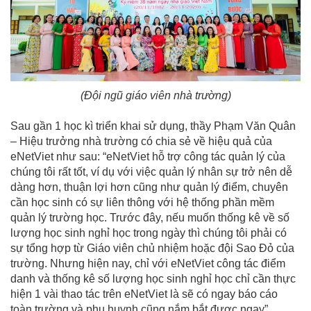
(Đội ngũ giáo viên nhà trường)
Sau gần 1 học kì triển khai sử dụng, thầy Phạm Văn Quân
– Hiệu trưởng nhà trường có chia sẻ về hiệu quả của
eNetViet như sau: “eNetViet hỗ trợ công tác quản lý của
chúng tôi rất tốt, ví dụ với việc quản lý nhân sự trở nên dễ
dàng hơn, thuận lợi hơn cũng như quản lý điểm, chuyên
cần học sinh có sự liên thông với hệ thống phần mềm
quản lý trường học. Trước đây, nếu muốn thống kê về số
lượng học sinh nghỉ học trong ngày thì chúng tôi phải có
sự tổng hợp từ Giáo viên chủ nhiệm hoặc đội Sao Đỏ của
trường. Nhưng hiện nay, chỉ với eNetViet công tác điểm
danh và thống kê số lượng học sinh nghỉ học chỉ cần thực
hiện 1 vài thao tác trên eNetViet là sẽ có ngay báo cáo
toàn trường và phụ huynh cũng nắm bắt được ngay”.