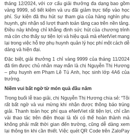
tháng 12/2024, với cơ cấu giải thưởng đa dạng bao gồm
vàng 9999, sổ tiết kiệm và ưu đãi giảm trực tiếp vào học
phí. Sự kiện đã thu hút sự tham gia của hàng nghìn phụ
huynh, ghi nhận số lượt thanh toán tăng cao trên nền tảng.
Điều này không chỉ khẳng định sức hút của chương trình
mà còn cho thấy sự tiện lợi và hiệu quả mà eNetViet mang
lại trong việc hỗ trợ phụ huynh quản lý học phí một cách dễ
dàng và hiện đại.
Đặc biệt, giải thưởng 1 chỉ vàng 9999 của tháng 11/2024
đã tìm được chủ nhân may mắn là chị Nguyễn Thị Hương
– phụ huynh em Phạm Lê Tú Anh, học sinh lớp 4A6 của
trường.
Niềm vui bất ngờ từ món quà đầu năm
Trong buổi lễ trao giải, chị Nguyễn Thị Hương chia sẻ: “Tôi
rất bất ngờ và vui mừng khi nhận được thông báo trúng
giải. Thanh toán học phí qua eNetViet rất tiện lợi, chỉ cần
vài thao tác trên điện thoại là tôi có thể hoàn thành mà
không phải mất thời gian đến trường, cũng dễ dàng xem
lại thông tin khi cần thiết. Việc quét QR Code trên ZaloPay